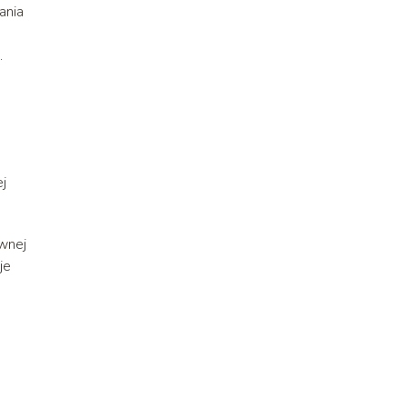
ania
.
j
awnej
je