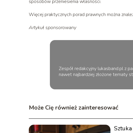
sposobów przeniesienia własności.
Więcej praktycznych porad prawnych można znaleź
Artykuł sponsorowany
Zespół redakcyjny lukasband.pl z pa
nawet najbardziej złożone tematy st
Może Cię również zainteresować
Sztuka 