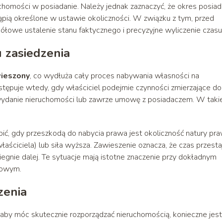
chomości w posiadanie. Należy jednak zaznaczyć, że okres posiad
ąpią określone w ustawie okoliczności. W związku z tym, przed
ółowe ustalenie stanu faktycznego i precyzyjne wyliczenie czasu
u zasiedzenia
wieszony
, co wydłuża cały proces nabywania własności na
astępuje wtedy, gdy właściciel podejmie czynności zmierzające do
wydanie nieruchomości lub zawrze umowę z posiadaczem. W takie
ić, gdy przeszkodą do nabycia prawa jest okoliczność natury pr
właściciela) lub siła wyższa. Zawieszenie oznacza, że czas przesta
egnie dalej. Te sytuacje mają istotne znaczenie przy dokładnym
dowym.
zenia
aby móc skutecznie rozporządzać nieruchomością, konieczne jest