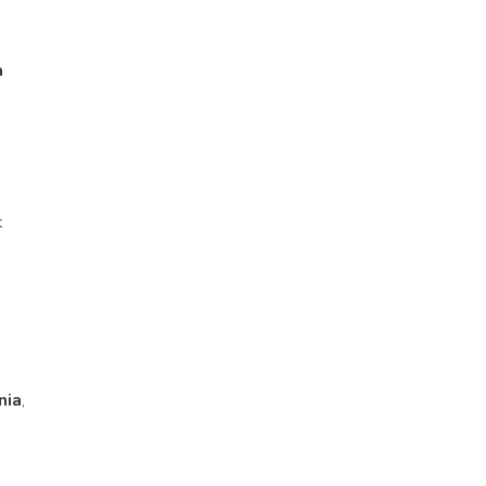
a
k
nia
,