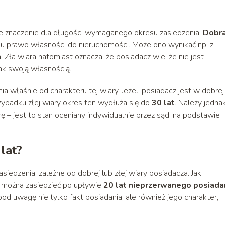
tne znaczenie dla długości wymaganego okresu zasiedzenia.
Dobr
mu prawo własności do nieruchomości. Może ono wynikać np. z
 Zła wiara natomiast oznacza, że posiadacz wie, że nie jest
ak swoją własnością.
a właśnie od charakteru tej wiary. Jeżeli posiadacz jest w dobrej
zypadku złej wiary okres ten wydłuża się do
30 lat
. Należy jedna
ę – jest to stan oceniany indywidualnie przez sąd, na podstawie
lat?
dzenia, zależne od dobrej lub złej wiary posiadacza. Jak
 można zasiedzieć po upływie
20 lat nieprzerwanego posiada
pod uwagę nie tylko fakt posiadania, ale również jego charakter,