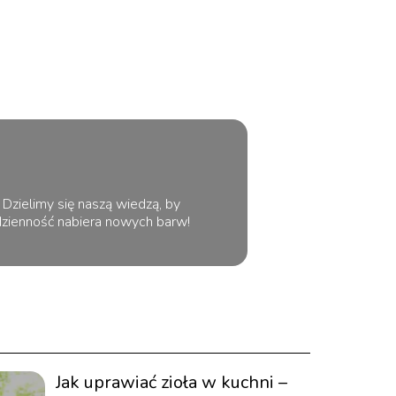
 Dzielimy się naszą wiedzą, by
odzienność nabiera nowych barw!
Jak uprawiać zioła w kuchni –