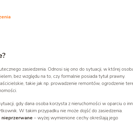
zenia
e?
cznego zasiedzenia. Odnosi się ono do sytuacji, w której osob
cielem, bez względu na to, czy formalnie posiada tytuł prawny.
ścicielskie, takie jak np. prowadzenie remontów, ogrodzenie ter
homości.
ytuacji, gdy dana osoba korzysta z nieruchomości w oparciu o inn
żytkownik. W takim przypadku nie może dojść do zasiedzenia.
i nieprzerwane
– wyżej wymienione cechy określają jego