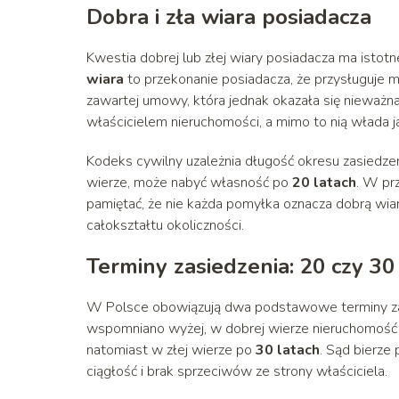
Dobra i zła wiara posiadacza
Kwestia dobrej lub złej wiary posiadacza ma isto
wiara
to przekonanie posiadacza, że przysługuje 
zawartej umowy, która jednak okazała się nieważna.
właścicielem nieruchomości, a mimo to nią włada j
Kodeks cywilny uzależnia długość okresu zasiedzeni
wierze, może nabyć własność po
20 latach
. W pr
pamiętać, że nie każda pomyłka oznacza dobrą wiar
całokształtu okoliczności.
Terminy zasiedzenia: 20 czy 30 
W Polsce obowiązują dwa podstawowe terminy zasie
wspomniano wyżej, w dobrej wierze nieruchomość
natomiast w złej wierze po
30 latach
. Sąd bierze 
ciągłość i brak sprzeciwów ze strony właściciela.