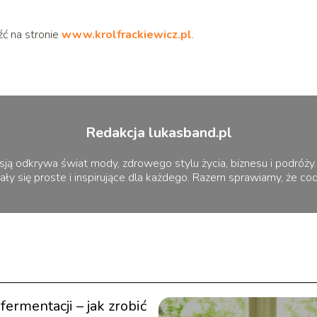
ć na stronie
www.krolfrackiewicz.pl
.
Redakcja lukasband.pl
sją odkrywa świat mody, zdrowego stylu życia, biznesu i podróży.
ały się proste i inspirujące dla każdego. Razem sprawiamy, że c
fermentacji – jak zrobić