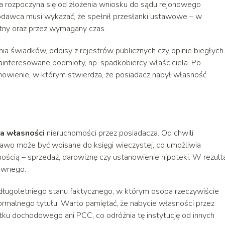
ta rozpoczyna się od złożenia wniosku do sądu rejonowego
dawca musi wykazać, że spełnił przesłanki ustawowe – w
tny oraz przez wymagany czas.
 świadków, odpisy z rejestrów publicznych czy opinie biegłych
interesowane podmioty, np. spadkobiercy właściciela. Po
owienie, w którym stwierdza, że posiadacz nabył własność
a własności
nieruchomości przez posiadacza. Od chwili
awo może być wpisane do księgi wieczystej, co umożliwia
cią – sprzedaż, darowiznę czy ustanowienie hipoteki. W rezult
awnego.
 długoletniego stanu faktycznego, w którym osoba rzeczywiście
ormalnego tytułu. Warto pamiętać, że nabycie własności przez
ku dochodowego ani PCC, co odróżnia tę instytucję od innych