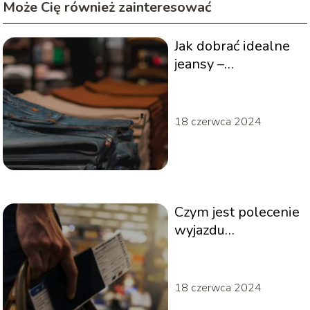
Może Cię również zainteresować
Jak dobrać idealne
jeansy –
przewodnik dla
każdego rodzaju
sylwetki
18 czerwca 2024
Czym jest polecenie
wyjazdu
służbowego?
18 czerwca 2024